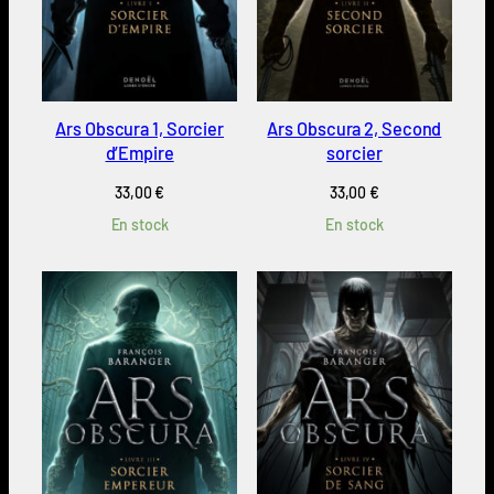
Ars Obscura 1, Sorcier
Ars Obscura 2, Second
d’Empire
sorcier
33,00
€
33,00
€
En stock
En stock