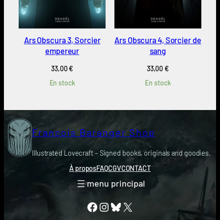
Ars Obscura 3, Sorcier
Ars Obscura 4, Sorcier de
empereur
sang
33,00
€
33,00
€
En stock
En stock
François Baranger Shop
Illustrated Lovecraft – Signed books, originals and goodies.
À propos
FAQ
CGV
CONTACT
Facebook
Instagram
Bluesky
X