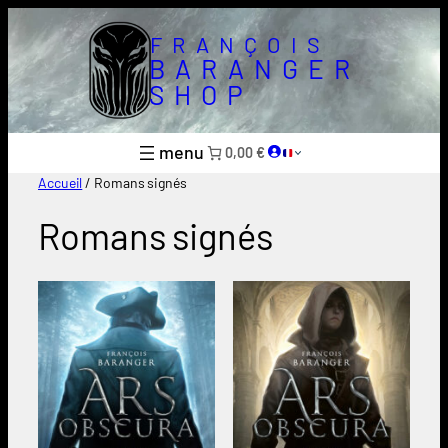
Aller
au
FRANÇOIS
contenu
BARANGER
SHOP
0,00 €
Accueil
/ Romans signés
Romans signés