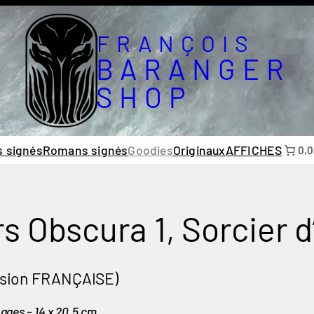
FRANÇOIS
BARANGER
SHOP
s signés
Romans signés
Goodies
Originaux
AFFICHES
0,0
rs Obscura 1, Sorcier 
rsion FRANÇAISE)
ages – 14 x 20,5 cm