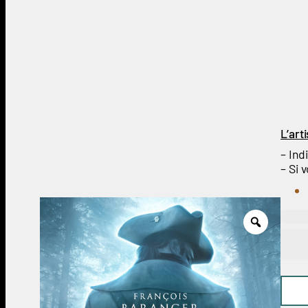
L’art
– Ind
– Si 