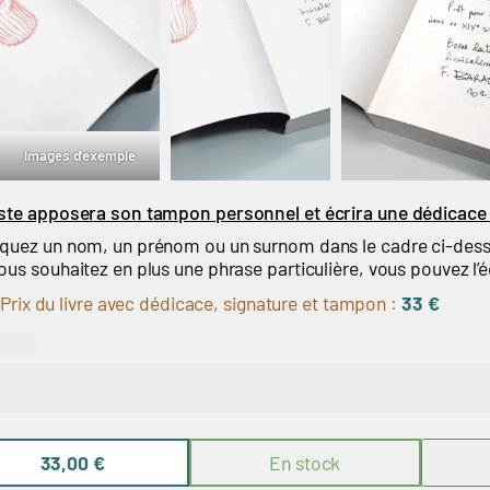
Images d’exemple
iste apposera son tampon personnel et écrira une dédicace
iquez un nom, un prénom ou un surnom dans le cadre ci-dess
vous souhaitez en plus une phrase particulière, vous pouvez l’éc
Prix du livre avec dédicace, signature et tampon :
33 €
33,00
€
En stock