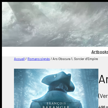
Aller
au
contenu
Artbook
Accueil
/
Romans signés
/ Ars Obscura 1, Sorcier d’Empire
A
(Ve
496 p