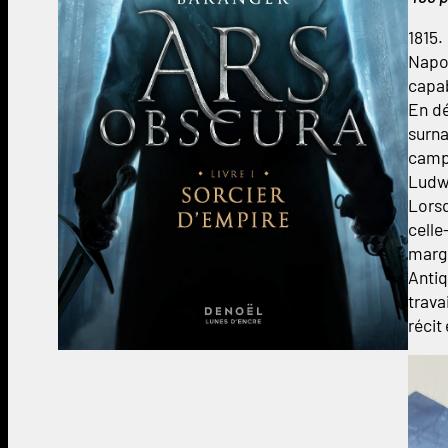
1815.
Napol
capab
En dé
surna
camp
Ludwi
Lorsq
celle
margi
Antiq
trava
récit