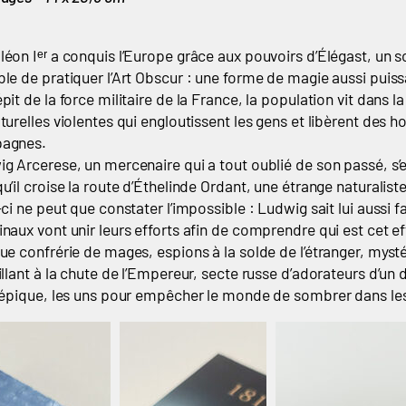
éon Iᵉʳ a conquis l’Europe grâce aux pouvoirs d’Élégast, un sorc
le de pratiquer l’Art Obscur : une forme de magie aussi puissa
pit de la force militaire de la France, la population vit dans l
turelles violentes qui engloutissent les gens et libèrent des
agnes.
g Arcerese, un mercenaire qui a tout oublié de son passé, s’e
u’il croise la route d’Éthelinde Ordant, une étrange naturalist
-ci ne peut que constater l’impossible : Ludwig sait lui aussi f
naux vont unir leurs efforts afin de comprendre qui est cet eff
ue confrérie de mages, espions à la solde de l’étranger, mys
illant à la chute de l’Empereur, secte russe d’adorateurs d’u
 épique, les uns pour empêcher le monde de sombrer dans les t