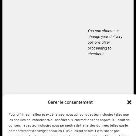
You can choose or
change your delivery
options after
proceeding to
checkout.
Gérer le consentement
Pour offrir les meilleures expériences, nous utilisons des technologies telles que
François Baranger Shop
les cookies pour stocker et/ou accéder aux informations des appareils. Le fait de
consentir à ces technologies nous permettra de traiter des données telles que le
Illustrated Lovecraft – Signed books, originals and goodies.
comportement de navigation ou les ID uniques sur ce site. Le fait de ne pas